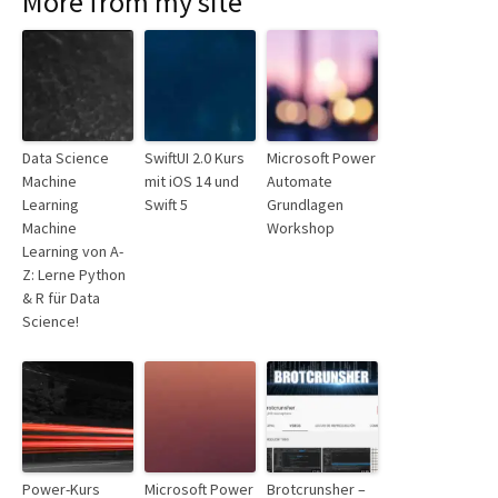
More from my site
Data Science
SwiftUI 2.0 Kurs
Microsoft Power
Machine
mit iOS 14 und
Automate
Learning
Swift 5
Grundlagen
Machine
Workshop
Learning von A-
Z: Lerne Python
& R für Data
Science!
Power-Kurs
Microsoft Power
Brotcrunsher –