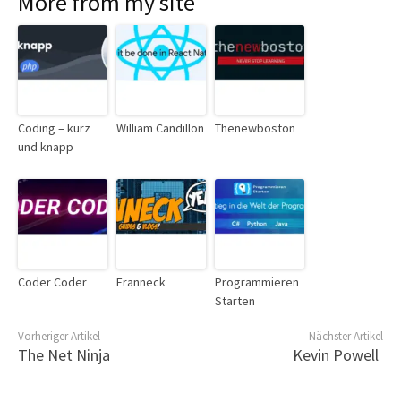
More from my site
Coding – kurz
William Candillon
Thenewboston
und knapp
Coder Coder
Franneck
Programmieren
Starten
Vorheriger Artikel
Nächster Artikel
The Net Ninja
Kevin Powell