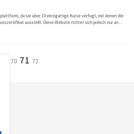
lattform, da sie über 10 einzigartige Kurse verfügt, mit denen die
lusszertifikat ausstellt. Diese Website richtet sich jedoch nur an…
eite
Seite
Seite
Seite
71
1
…
70
72