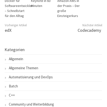
Docker für
Keynote in 60
Amazon AWS in
Softwareentwickler
Minuten
der Praxis – Der
– Schnellstart
große
für den Alltag
Einsteigerkurs
Vorheriger Artikel
Nächster Artikel
edX
Codecademy
Kategorien
Allgemein
Allgemeine Themen
Automatisierung und DevOps
Batch
C++
Community und Weiterbildung