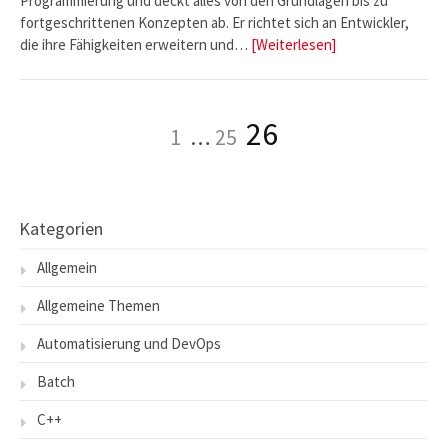
Programmierung und deckt alles von den Grundlagen bis zu
fortgeschrittenen Konzepten ab. Er richtet sich an Entwickler,
die ihre Fähigkeiten erweitern und…
[Weiterlesen]
Seite
Seite
Seite
26
1
…
25
Seitennummerierung
der
Beiträge
Kategorien
Allgemein
Allgemeine Themen
Automatisierung und DevOps
Batch
C++