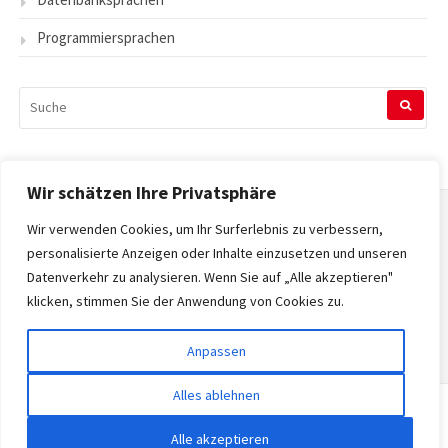
Programmiersprachen
SUCHEN
NACH:
Wir schätzen Ihre Privatsphäre
Wir verwenden Cookies, um Ihr Surferlebnis zu verbessern,
Startseite
personalisierte Anzeigen oder Inhalte einzusetzen und unseren
Datenverkehr zu analysieren. Wenn Sie auf „Alle akzeptieren"
Datenschutzerklärung
klicken, stimmen Sie der Anwendung von Cookies zu.
Impressum
Anpassen
Alles ablehnen
Copyright © 2026 Tecnopedia. Alle Rechte vorbehalten.
Alle akzeptieren
Gatsby-Theme von
FRT