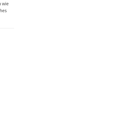
n wie
ches