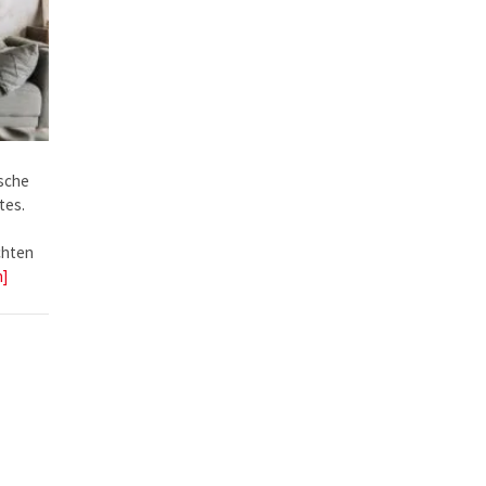
ische
tes.
chten
n]