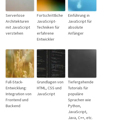
Serverlose
Fortschrittliche
Einführung in
Architekturen
JavaScript-
JavaScript für
mit JavaScript
Techniken für
absolute
verstehen
erfahrene
Anfänger
Entwickler
Full-Stack-
Grundlagen von
Tiefergehende
Entwicklung:
HTML, CSS und
Tutorials für
Integration von
JavaScript
populäre
Frontend und
Sprachen wie
Backend
Python,
JavaScript,
Java, C++, etc.