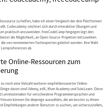
Ressource zu helfen, habe ich einen Vergleich der drei Plattformen
llt. Codecademy zeichnet sich durch interaktive Übungen und
issen praktisch anzuwenden. freeCodeCamp hingegen legt den
etet die Möglichkeit, an Open-Source-Projekten mitzuwirken.
n, die von renommierten Fachexperten geleitet werden. Ihre Wahl
d Lernpräferenzen ab.
te Online-Ressourcen zum
ierung
es noch eine Vielzahl weiterer empfehlenswerter Online-
Einige davon sind Udemy, edX, Khan Academy und SoloLearn. Diese
nd Lernmaterialien für verschiedene Programmiersprachen und
rfnissen können Sie diejenige auswählen, die am besten zu Ihnen
und Empfehlungen anderer Benutzer zu suchen, um sicherzustellen,