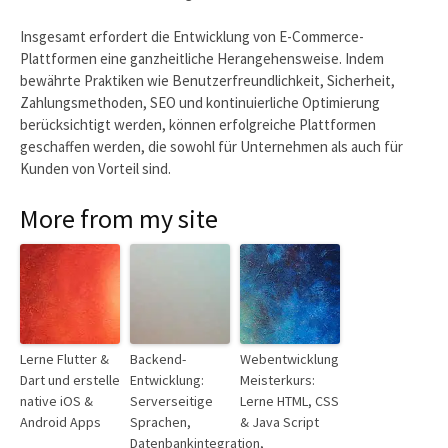
Insgesamt erfordert die Entwicklung von E-Commerce-
Plattformen eine ganzheitliche Herangehensweise. Indem
bewährte Praktiken wie Benutzerfreundlichkeit, Sicherheit,
Zahlungsmethoden, SEO und kontinuierliche Optimierung
berücksichtigt werden, können erfolgreiche Plattformen
geschaffen werden, die sowohl für Unternehmen als auch für
Kunden von Vorteil sind.
More from my site
Lerne Flutter &
Backend-
Webentwicklung
Dart und erstelle
Entwicklung:
Meisterkurs:
native iOS &
Serverseitige
Lerne HTML, CSS
Android Apps
Sprachen,
& Java Script
Datenbankintegration,