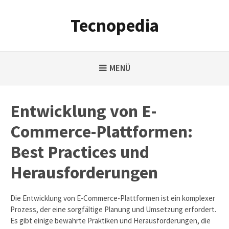
Weiter
zum
Tecnopedia
Inhalt
MENÜ
Entwicklung von E-
Commerce-Plattformen:
Best Practices und
Herausforderungen
Die Entwicklung von E-Commerce-Plattformen ist ein komplexer
Prozess, der eine sorgfältige Planung und Umsetzung erfordert.
Es gibt einige bewährte Praktiken und Herausforderungen, die