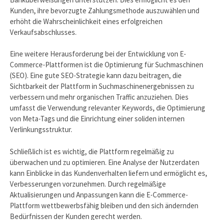
Kunden, ihre bevorzugte Zahlungsmethode auszuwählen und
erhöht die Wahrscheinlichkeit eines erfolgreichen
Verkaufsabschlusses.
Eine weitere Herausforderung bei der Entwicklung von E-
Commerce-Plattformen ist die Optimierung für Suchmaschinen
(SEO). Eine gute SEO-Strategie kann dazu beitragen, die
Sichtbarkeit der Plattform in Suchmaschinenergebnissen zu
verbessern und mehr organischen Traffic anzuziehen. Dies
umfasst die Verwendung relevanter Keywords, die Optimierung
von Meta-Tags und die Einrichtung einer soliden internen
Verlinkungsstruktur.
Schließlich ist es wichtig, die Plattform regelmäßig zu
überwachen und zu optimieren. Eine Analyse der Nutzerdaten
kann Einblicke in das Kundenverhalten liefern und ermöglicht es,
Verbesserungen vorzunehmen. Durch regelmäßige
Aktualisierungen und Anpassungen kann die E-Commerce-
Plattform wettbewerbsfähig bleiben und den sich ändernden
Bedürfnissen der Kunden gerecht werden.