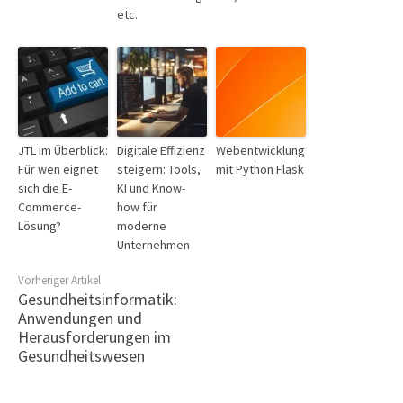
etc.
JTL im Überblick:
Digitale Effizienz
Webentwicklung
Für wen eignet
steigern: Tools,
mit Python Flask
sich die E-
KI und Know-
Commerce-
how für
Lösung?
moderne
Unternehmen
Vorheriger Artikel
Gesundheitsinformatik:
Anwendungen und
Herausforderungen im
Gesundheitswesen