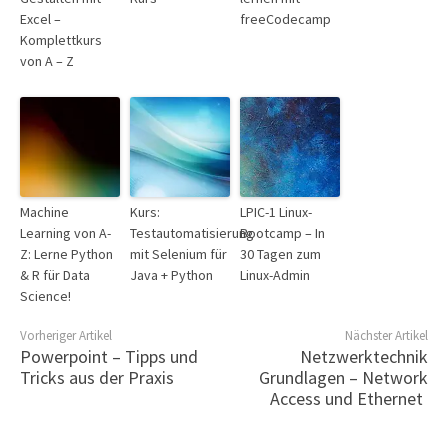
Excel –
freeCodecamp
Komplettkurs
von A – Z
Machine
Kurs:
LPIC-1 Linux-
Learning von A-
Testautomatisierung
Bootcamp – In
Z: Lerne Python
mit Selenium für
30 Tagen zum
& R für Data
Java + Python
Linux-Admin
Science!
Vorheriger Artikel
Nächster Artikel
Powerpoint – Tipps und
Netzwerktechnik
Tricks aus der Praxis
Grundlagen – Network
Access und Ethernet