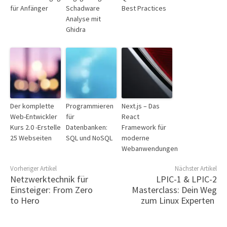
für Anfänger
Schadware
Best Practices
Analyse mit
Ghidra
Der komplette
Programmieren
Next.js – Das
Web-Entwickler
für
React
Kurs 2.0 -Erstelle
Datenbanken:
Framework für
25 Webseiten
SQL und NoSQL
moderne
Webanwendungen
Vorheriger Artikel
Nächster Artikel
Netzwerktechnik für
LPIC-1 & LPIC-2
Einsteiger: From Zero
Masterclass: Dein Weg
to Hero
zum Linux Experten