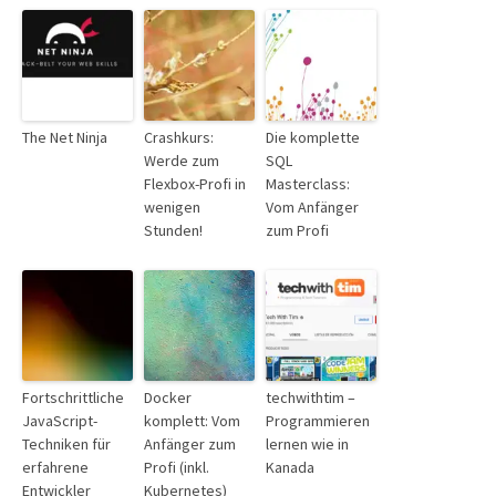
The Net Ninja
Crashkurs:
Die komplette
Werde zum
SQL
Flexbox-Profi in
Masterclass:
wenigen
Vom Anfänger
Stunden!
zum Profi
Fortschrittliche
Docker
techwithtim –
JavaScript-
komplett: Vom
Programmieren
Techniken für
Anfänger zum
lernen wie in
erfahrene
Profi (inkl.
Kanada
Entwickler
Kubernetes)