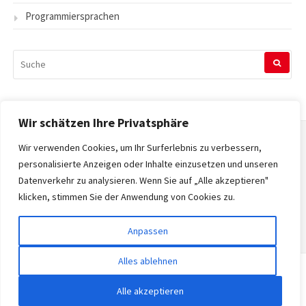
Programmiersprachen
SUCHEN
NACH:
Wir schätzen Ihre Privatsphäre
Wir verwenden Cookies, um Ihr Surferlebnis zu verbessern,
Startseite
personalisierte Anzeigen oder Inhalte einzusetzen und unseren
Datenverkehr zu analysieren. Wenn Sie auf „Alle akzeptieren"
Datenschutzerklärung
klicken, stimmen Sie der Anwendung von Cookies zu.
Impressum
Anpassen
Alles ablehnen
Copyright © 2026 Tecnopedia. Alle Rechte vorbehalten.
Alle akzeptieren
Gatsby-Theme von
FRT