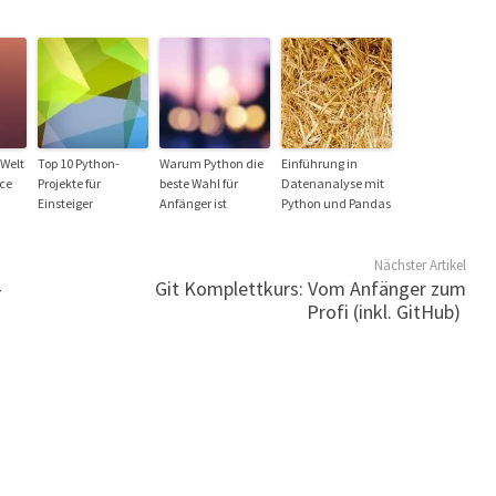
 Welt
Top 10 Python-
Warum Python die
Einführung in
nce
Projekte für
beste Wahl für
Datenanalyse mit
Einsteiger
Anfänger ist
Python und Pandas
Nächster Artikel
–
Git Komplettkurs: Vom Anfänger zum
Profi (inkl. GitHub)