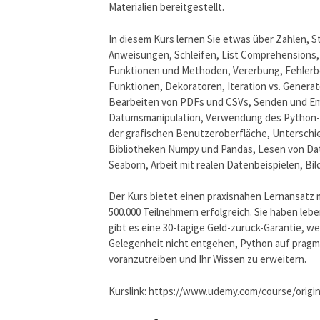
Materialien bereitgestellt.
In diesem Kurs lernen Sie etwas über Zahlen, S
Anweisungen, Schleifen, List Comprehensions,
Funktionen und Methoden, Vererbung, Fehlerbeh
Funktionen, Dekoratoren, Iteration vs. Genera
Bearbeiten von PDFs und CSVs, Senden und Emp
Datumsmanipulation, Verwendung des Python-D
der grafischen Benutzeroberfläche, Unterschi
Bibliotheken Numpy und Pandas, Lesen von Date
Seaborn, Arbeit mit realen Datenbeispielen, Bi
Der Kurs bietet einen praxisnahen Lernansatz 
500.000 Teilnehmern erfolgreich. Sie haben l
gibt es eine 30-tägige Geld-zurück-Garantie, we
Gelegenheit nicht entgehen, Python auf pragma
voranzutreiben und Ihr Wissen zu erweitern.
Kurslink:
https://www.udemy.com/course/origi