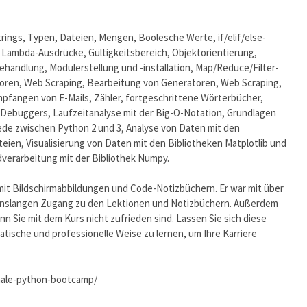
trings, Typen, Dateien, Mengen, Boolesche Werte, if/elif/else-
 Lambda-Ausdrücke, Gültigkeitsbereich, Objektorientierung,
andlung, Modulerstellung und -installation, Map/Reduce/Filter-
toren, Web Scraping, Bearbeitung von Generatoren, Web Scraping,
fangen von E-Mails, Zähler, fortgeschrittene Wörterbücher,
ebuggers, Laufzeitanalyse mit der Big-O-Notation, Grundlagen
ede zwischen Python 2 und 3, Analyse von Daten mit den
ien, Visualisierung von Daten mit den Bibliotheken Matplotlib und
ldverarbeitung mit der Bibliothek Numpy.
mit Bildschirmabbildungen und Code-Notizbüchern. Er war mit über
ebenslangen Zugang zu den Lektionen und Notizbüchern. Außerdem
nn Sie mit dem Kurs nicht zufrieden sind. Lassen Sie sich diese
tische und professionelle Weise zu lernen, um Ihre Karriere
nale-python-bootcamp/