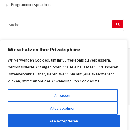
Programmiersprachen
SUCHEN
NACH:
Wir schätzen Ihre Privatsphäre
Wir verwenden Cookies, um Ihr Surferlebnis zu verbessern,
Startseite
personalisierte Anzeigen oder Inhalte einzusetzen und unseren
Datenverkehr zu analysieren. Wenn Sie auf „Alle akzeptieren"
Datenschutzerklärung
klicken, stimmen Sie der Anwendung von Cookies zu.
Impressum
Anpassen
Alles ablehnen
Copyright © 2026 Tecnopedia. Alle Rechte vorbehalten.
Alle akzeptieren
Gatsby-Theme von
FRT