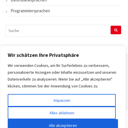
Programmiersprachen
SUCHEN
NACH:
Wir schätzen Ihre Privatsphäre
Wir verwenden Cookies, um Ihr Surferlebnis zu verbessern,
Startseite
personalisierte Anzeigen oder Inhalte einzusetzen und unseren
Datenverkehr zu analysieren. Wenn Sie auf „Alle akzeptieren"
Datenschutzerklärung
klicken, stimmen Sie der Anwendung von Cookies zu.
Impressum
Anpassen
Alles ablehnen
Copyright © 2026 Tecnopedia. Alle Rechte vorbehalten.
Alle akzeptieren
Gatsby-Theme von
FRT