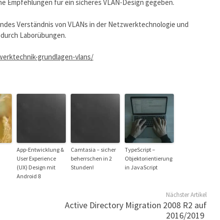
ne Empfehlungen für ein sicheres VLAN-Design gegeben.
endes Verständnis von VLANs in der Netzwerktechnologie und
g durch Laborübungen.
erktechnik-grundlagen-vlans/
App-Entwicklung &
Camtasia – sicher
TypeScript –
User Experience
beherrschen in 2
Objektorientierung
(UX) Design mit
Stunden!
in JavaScript
Android 8
Nächster Artikel
Active Directory Migration 2008 R2 auf
2016/2019