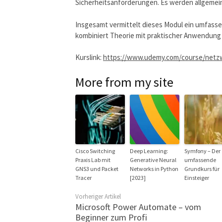
Sicherheitsanforderungen. Es werden allgemei
Insgesamt vermittelt dieses Modul ein umfass
kombiniert Theorie mit praktischer Anwendun
Kurslink:
https://www.udemy.com/course/netzw
More from my site
Cisco Switching
Deep Learning:
Symfony – Der
Praxis Lab mit
Generative Neural
umfassende
GNS3 und Packet
Networks in Python
Grundkurs für
Tracer
[2023]
Einsteiger
Vorheriger Artikel
Microsoft Power Automate – vom
Beginner zum Profi