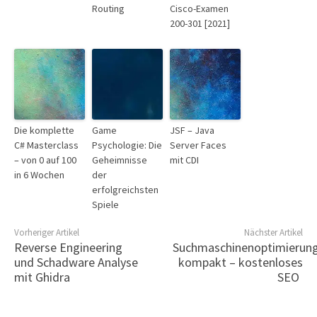
Routing
Cisco-Examen
200-301 [2021]
Die komplette
Game
JSF – Java
C# Masterclass
Psychologie: Die
Server Faces
– von 0 auf 100
Geheimnisse
mit CDI
in 6 Wochen
der
erfolgreichsten
Spiele
Vorheriger Artikel
Nächster Artikel
Reverse Engineering
Suchmaschinenoptimierun
und Schadware Analyse
kompakt – kostenloses
mit Ghidra
SEO