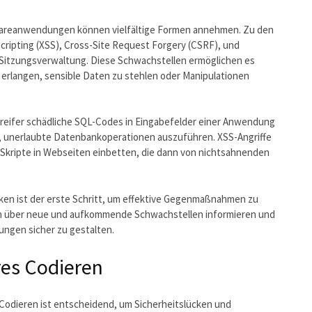
twareanwendungen können vielfältige Formen annehmen. Zu den
cripting (XSS), Cross-Site Request Forgery (CSRF), und
d Sitzungsverwaltung. Diese Schwachstellen ermöglichen es
 erlangen, sensible Daten zu stehlen oder Manipulationen
greifer schädliche SQL-Codes in Eingabefelder einer Anwendung
, unerlaubte Datenbankoperationen auszuführen. XSS-Angriffe
 Skripte in Webseiten einbetten, die dann von nichtsahnenden
cken ist der erste Schritt, um effektive Gegenmaßnahmen zu
lich über neue und aufkommende Schwachstellen informieren und
ungen sicher zu gestalten.
res Codieren
 Codieren ist entscheidend, um Sicherheitslücken und