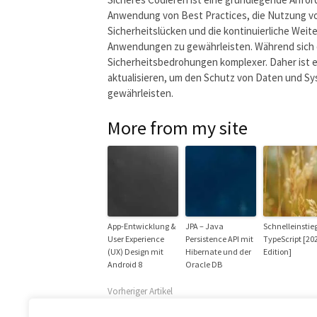
Anwendung von Best Practices, die Nutzung vo
Sicherheitslücken und die kontinuierliche Weit
Anwendungen zu gewährleisten. Während sich d
Sicherheitsbedrohungen komplexer. Daher ist es
aktualisieren, um den Schutz von Daten und Sys
gewährleisten.
More from my site
App-Entwicklung &
JPA – Java
Schnelleinstieg
User Experience
Persistence API mit
TypeScript [20
(UX) Design mit
Hibernate und der
Edition]
Android 8
Oracle DB
Vorheriger Artikel
Grundlagen der Cybersecurity: