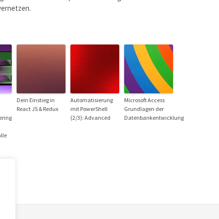
vernetzen.
Dein Einstieg in
Automatisierung
Microsoft Access
React JS & Redux
mit PowerShell
Grundlagen der
ering
(2/3): Advanced
Datenbankentwicklung
lle
,