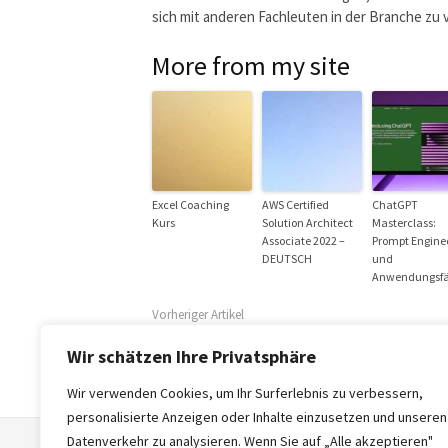
sich mit anderen Fachleuten in der Branche zu 
More from my site
Excel Coaching
AWS Certified
ChatGPT
Kurs
Solution Architect
Masterclass:
Associate 2022 –
Prompt Engine
DEUTSCH
und
Anwendungsfä
Vorheriger Artikel
Projektbasiertes Lernen: Der beste Weg
Wir schätzen Ihre Privatsphäre
um Programmieren zu meistern
Wir verwenden Cookies, um Ihr Surferlebnis zu verbessern,
personalisierte Anzeigen oder Inhalte einzusetzen und unseren
Datenverkehr zu analysieren. Wenn Sie auf „Alle akzeptieren"