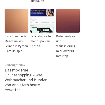
ausbauen
Data Science &
Onlinekurse für
Datenanalyse
Maschinelles
mehr Spaß am
und
Lernen in Python
Lernen
Visualisierung
– am Beispiel
mit Power BI
Desktop
Vorheriger Artikel
Das moderne
Onlineshopping – was
Verbraucher und Kunden
von Anbietern heute
erwarten