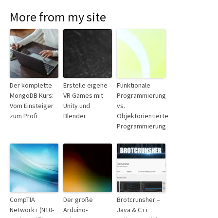
More from my site
Der komplette
Erstelle eigene
Funktionale
MongoDB Kurs:
VR Games mit
Programmierung
Vom Einsteiger
Unity und
vs.
zum Profi
Blender
Objektorientierte
Programmierung
CompTIA
Der große
Brotcrunsher –
Network+ (N10-
Arduino-
Java & C++