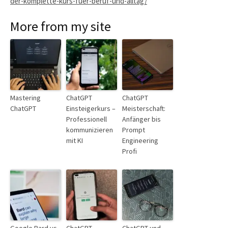
der-komplette-kurs-fuer-beruf-und-alltag/
More from my site
Mastering
ChatGPT
ChatGPT
ChatGPT
Einsteigerkurs –
Meisterschaft:
Professionell
Anfänger bis
kommunizieren
Prompt
mit KI
Engineering
Profi
Google Bard vs.
ChatGPT
ChatGPT und