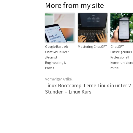
More from my site
Google Bard AI:
Mastering ChatGPT
ChatGPT
ChatGPT Killer?
Einsteigerkurs 
/Prompt
Professionell
Engineering &
kommunizier
Praxis
mit KI
Vorheriger Artikel
Linux Bootcamp: Lerne Linux in unter 2
Stunden – Linux Kurs