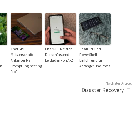
ChatGPT
ChatGPT Meister:
ChatGPT und
–
Meisterschaft:
Der umfassende
PowerShell:
Anfänger bis
Leitfaden von A-Z
Einführung für
en
Prompt Engineering
Anfänger und Profis
Profi
Nächster Artikel
Disaster Recovery IT