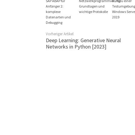
SAP ABAP für
Netzwerkprogrammierung:
Aufbau einer
Anfänger 2:
Grundlagen und
Testumgebung
komplexe
wichtige Protokolle
Windows Serve
Datenarten und
2019
Debugging
Vorheriger Artikel
Deep Learning: Generative Neural
Networks in Python [2023]