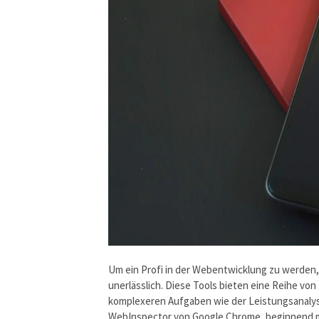
Um ein Profi in der Webentwicklung zu werden, 
unerlässlich. Diese Tools bieten eine Reihe v
komplexeren Aufgaben wie der Leistungsanalyse
WebInspector von Google Chrome, beginnend m