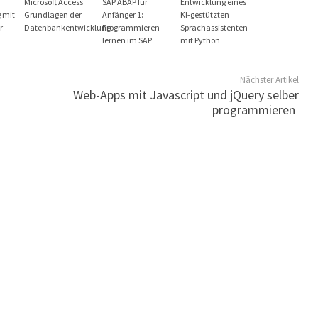
Microsoft Access
SAP ABAP für
Entwicklung eines
 mit
Grundlagen der
Anfänger 1:
KI-gestützten
r
Datenbankentwicklung
Programmieren
Sprachassistenten
lernen im SAP
mit Python
Nächster Artikel
Web-Apps mit Javascript und jQuery selber
programmieren