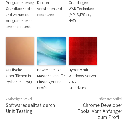
Programmierung:
Docker
Grundlagen –
Grundkonzepte
verstehen und
WAN Techniken
und warum du
einsetzen
(MPLS,IPSec,
programmieren
NAT)
lernen solltest
Grafische
PowerShell 7 :
Hyper-V mit
Oberflächen in
Master-Class für
Windows Server
Python mit PyQT
Einsteiger und
2022 –
Profis
Grundkurs
Vorheriger Artikel
Nächster Artikel
Softwarequalität durch
Chrome Developer
Unit Testing
Tools: Vom Anfänger
zum Profi!