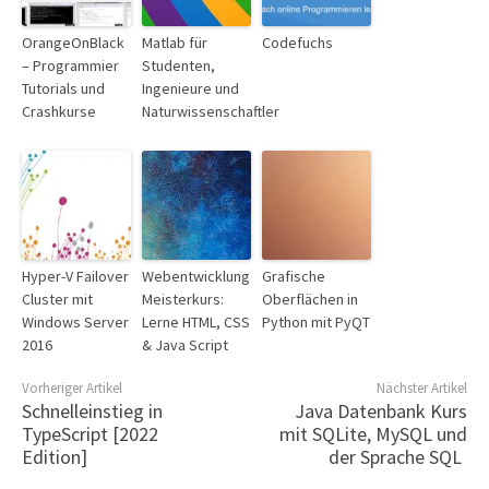
OrangeOnBlack
Matlab für
Codefuchs
– Programmier
Studenten,
Tutorials und
Ingenieure und
Crashkurse
Naturwissenschaftler
Hyper-V Failover
Webentwicklung
Grafische
Cluster mit
Meisterkurs:
Oberflächen in
Windows Server
Lerne HTML, CSS
Python mit PyQT
2016
& Java Script
Vorheriger Artikel
Nächster Artikel
Schnelleinstieg in
Java Datenbank Kurs
TypeScript [2022
mit SQLite, MySQL und
Edition]
der Sprache SQL