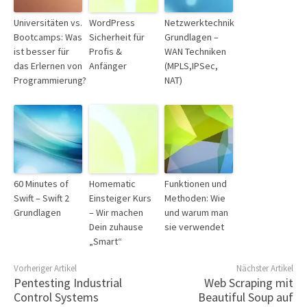
Universitäten vs.
WordPress
Netzwerktechnik
Bootcamps: Was
Sicherheit für
Grundlagen –
ist besser für
Profis &
WAN Techniken
das Erlernen von
Anfänger
(MPLS,IPSec,
Programmierung?
NAT)
60 Minutes of
Homematic
Funktionen und
Swift – Swift 2
Einsteiger Kurs
Methoden: Wie
Grundlagen
– Wir machen
und warum man
Dein zuhause
sie verwendet
„Smart“
Vorheriger Artikel
Nächster Artikel
Pentesting Industrial
Web Scraping mit
Control Systems
Beautiful Soup auf