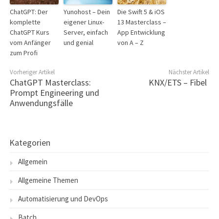
ChatGPT: Der
Yunohost – Dein
Die Swift 5 & iOS
komplette
eigener Linux-
13 Masterclass –
ChatGPT Kurs
Server, einfach
App Entwicklung
vom Anfänger
und genial
von A – Z
zum Profi
Vorheriger Artikel
Nächster Artikel
ChatGPT Masterclass:
KNX/ETS – Fibel
Prompt Engineering und
Anwendungsfälle
Kategorien
Allgemein
Allgemeine Themen
Automatisierung und DevOps
Batch