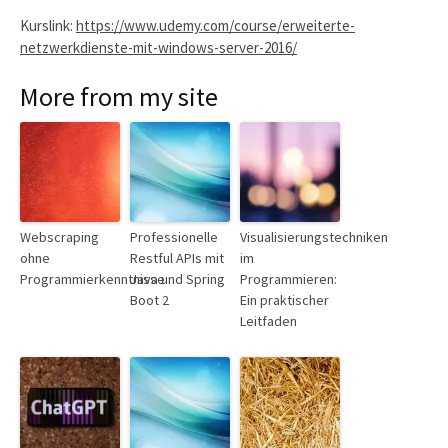
Kurslink:
https://www.udemy.com/course/erweiterte-
netzwerkdienste-mit-windows-server-2016/
More from my site
Webscraping
Professionelle
Visualisierungstechniken
ohne
Restful APIs mit
im
Programmierkenntnisse
Java und Spring
Programmieren:
Boot 2
Ein praktischer
Leitfaden