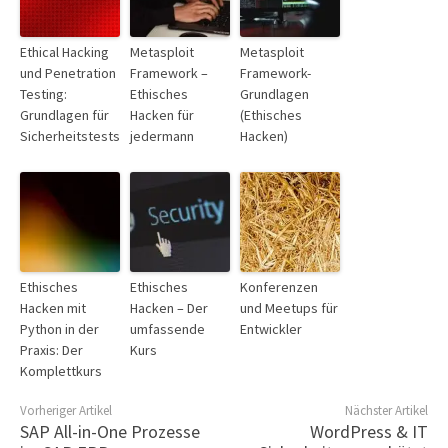
Ethical Hacking
Metasploit
Metasploit
und Penetration
Framework –
Framework-
Testing:
Ethisches
Grundlagen
Grundlagen für
Hacken für
(Ethisches
Sicherheitstests
jedermann
Hacken)
Ethisches
Ethisches
Konferenzen
Hacken mit
Hacken – Der
und Meetups für
Python in der
umfassende
Entwickler
Praxis: Der
Kurs
Komplettkurs
Vorheriger Artikel
Nächster Artikel
SAP All-in-One Prozesse
WordPress & IT