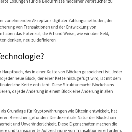
iderte Lösungen für die Bedürfnisse moderner Verbraucher zu
 der zunehmenden Akzeptanz digitaler Zahlungsmethoden, der
cherung von Transaktionen und der Entwicklung von
aben das Potenzial, die Art und Weise, wie wir über Geld,
en denken, neu zu definieren.
Technologie?
n Hauptbuch, das in einer Kette von Blöcken gespeichert ist. Jeder
nd jeder neue Block, der einer Kette hinzugefügt wird, ist mit dem
inuierliche Kette entsteht. Diese Struktur macht Blockchains
eren, da jede Änderung in einem Block eine Änderung in allen
 als Grundlage für Kryptowährungen wie Bitcoin entwickelt, hat
ren Bereichen gefunden. Die dezentrale Natur der Blockchain
icherheit und Unveränderlichkeit. Diese Eigenschaften machen die
chere und transparente Aufzeichnung von Transaktionen erfordern,