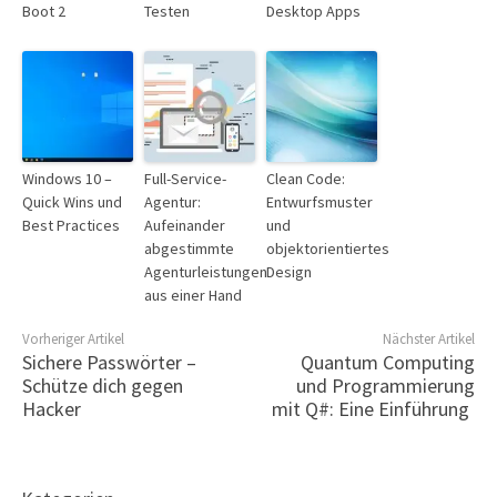
Boot 2
Testen
Desktop Apps
Windows 10 –
Full-Service-
Clean Code:
Quick Wins und
Agentur:
Entwurfsmuster
Best Practices
Aufeinander
und
abgestimmte
objektorientiertes
Agenturleistungen
Design
aus einer Hand
Vorheriger Artikel
Nächster Artikel
Sichere Passwörter –
Quantum Computing
Schütze dich gegen
und Programmierung
Hacker
mit Q#: Eine Einführung