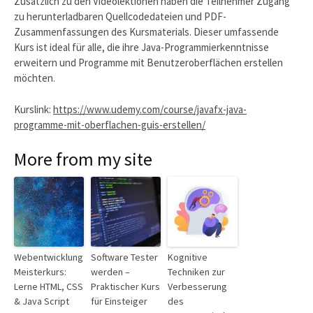
Zusätzlich zu den Videolektionen haben die Teilnehmer Zugang
zu herunterladbaren Quellcodedateien und PDF-
Zusammenfassungen des Kursmaterials. Dieser umfassende
Kurs ist ideal für alle, die ihre Java-Programmierkenntnisse
erweitern und Programme mit Benutzeroberflächen erstellen
möchten.
Kurslink:
https://www.udemy.com/course/javafx-java-
programme-mit-oberflachen-guis-erstellen/
More from my site
Webentwicklung
Software Tester
Kognitive
Meisterkurs:
werden –
Techniken zur
Lerne HTML, CSS
Praktischer Kurs
Verbesserung
& Java Script
für Einsteiger
des