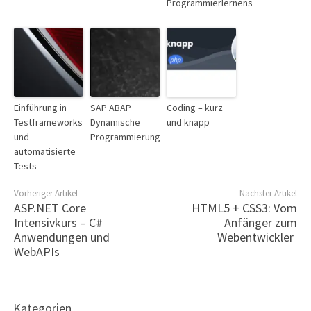
Programmierlernens
Einführung in
SAP ABAP
Coding – kurz
Testframeworks
Dynamische
und knapp
und
Programmierung
automatisierte
Tests
Vorheriger Artikel
Nächster Artikel
ASP.NET Core
HTML5 + CSS3: Vom
Intensivkurs – C#
Anfänger zum
Anwendungen und
Webentwickler
WebAPIs
Kategorien