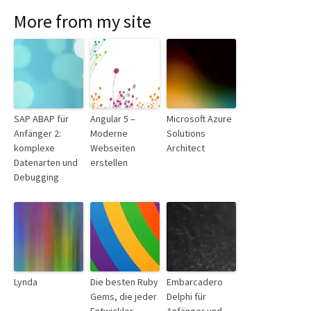
More from my site
SAP ABAP für
Angular 5 –
Microsoft Azure
Anfänger 2:
Moderne
Solutions
komplexe
Webseiten
Architect
Datenarten und
erstellen
Debugging
Lynda
Die besten Ruby
Embarcadero
Gems, die jeder
Delphi für
Entwickler
Anfänger und