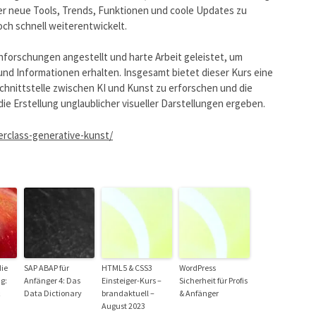
ber neue Tools, Trends, Funktionen und coole Updates zu
och schnell weiterentwickelt.
hforschungen angestellt und harte Arbeit geleistet, um
und Informationen erhalten. Insgesamt bietet dieser Kurs eine
chnittstelle zwischen KI und Kunst zu erforschen und die
die Erstellung unglaublicher visueller Darstellungen ergeben.
rclass-generative-kunst/
die
SAP ABAP für
HTML5 & CSS3
WordPress
g:
Anfänger 4: Das
Einsteiger-Kurs –
Sicherheit für Profis
Data Dictionary
brandaktuell –
& Anfänger
August 2023