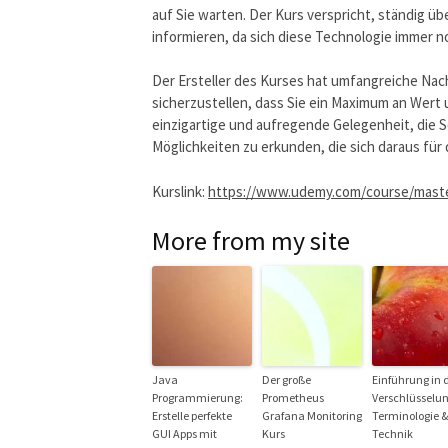
auf Sie warten. Der Kurs verspricht, ständig ü
informieren, da sich diese Technologie immer n
Der Ersteller des Kurses hat umfangreiche Nac
sicherzustellen, dass Sie ein Maximum an Wert 
einzigartige und aufregende Gelegenheit, die S
Möglichkeiten zu erkunden, die sich daraus für 
Kurslink:
https://www.udemy.com/course/maste
More from my site
Java
Der große
Einführung in 
Programmierung:
Prometheus
Verschlüsselun
Erstelle perfekte
Grafana Monitoring
Terminologie &
GUI Apps mit
Kurs
Technik