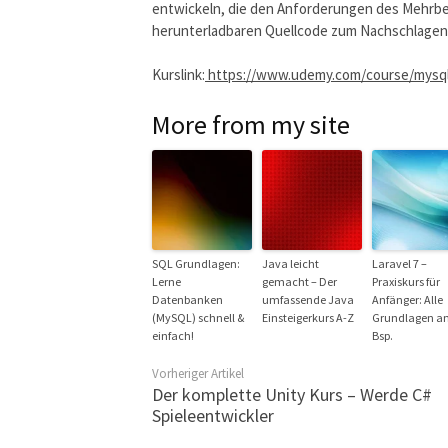
entwickeln, die den Anforderungen des Mehrbe
herunterladbaren Quellcode zum Nachschlagen
Kurslink:
https://www.udemy.com/course/mysq
More from my site
SQL Grundlagen:
Java leicht
Laravel 7 –
Lerne
gemacht – Der
Praxiskurs für
Datenbanken
umfassende Java
Anfänger: Alle
(MySQL) schnell &
Einsteigerkurs A-Z
Grundlagen a
einfach!
Bsp.
Vorheriger Artikel
Der komplette Unity Kurs – Werde C#
Spieleentwickler