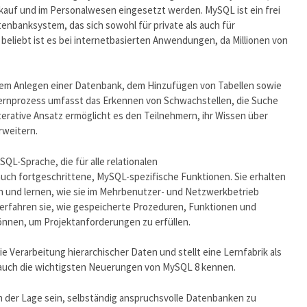
inkauf und im Personalwesen eingesetzt werden. MySQL ist ein frei
enbanksystem, das sich sowohl für private als auch für
liebt ist es bei internetbasierten Anwendungen, da Millionen von
dem Anlegen einer Datenbank, dem Hinzufügen von Tabellen sowie
Lernprozess umfasst das Erkennen von Schwachstellen, die Suche
rative Ansatz ermöglicht es den Teilnehmern, ihr Wissen über
rweitern.
SQL-Sprache, die für alle relationalen
h fortgeschrittene, MySQL-spezifische Funktionen. Sie erhalten
en und lernen, wie sie im Mehrbenutzer- und Netzwerkbetrieb
erfahren sie, wie gespeicherte Prozeduren, Funktionen und
önnen, um Projektanforderungen zu erfüllen.
 Verarbeitung hierarchischer Daten und stellt eine Lernfabrik als
 auch die wichtigsten Neuerungen von MySQL 8 kennen.
 der Lage sein, selbständig anspruchsvolle Datenbanken zu