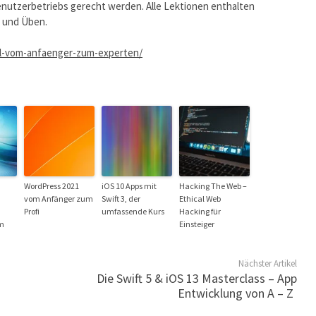
nutzerbetriebs gerecht werden. Alle Lektionen enthalten
 und Üben.
l-vom-anfaenger-zum-experten/
WordPress 2021
iOS 10 Apps mit
Hacking The Web –
vom Anfänger zum
Swift 3, der
Ethical Web
Profi
umfassende Kurs
Hacking für
m
Einsteiger
Nächster Artikel
Die Swift 5 & iOS 13 Masterclass – App
Entwicklung von A – Z