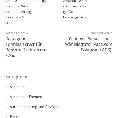
SAP GUI
Udacity
Amazon AWS in
Scripting: SAP-
der Praxis – Der
Automatisierung
große
direkt aus MS
Einsteigerkurs
Excel
Vorheriger Artikel
Nächster Artikel
Der eigene
Windows Server: Local
Terminalserver für
Administrator Password
Remote Desktop mit
Solution (LAPS)
X2Go
Kategorien
Allgemein
Allgemeine Themen
Automatisierung und DevOps
Batch