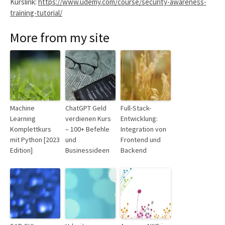
Kurslink:
https://www.udemy.com/course/security-awareness-
training-tutorial/
More from my site
Machine
ChatGPT Geld
Full-Stack-
Learning
verdienen Kurs
Entwicklung:
Komplettkurs
– 100+ Befehle
Integration von
mit Python [2023
und
Frontend und
Edition]
Businessideen
Backend