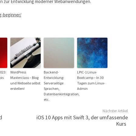
ten zur Entwicklung moderner Webanwendungen.
g-beginner/
023:
WordPress
Backend-
LPIC-1 Linux-
bis
Masterclass – Blog
Entwicklung:
Bootcamp – In 30
und Webseite selbst
Serverseitige
Tagen zum Linux-
erstellen!
Sprachen,
Admin
Datenbankintegration,
etc.
Nächster Artikel
d
iOS 10 Apps mit Swift 3, der umfassende
Kurs