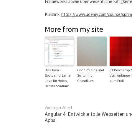
Frameworks sowie über wesentliche Fähigkei
Kurslink:
https://www.udemy.com/course/sprin
More from my site
Das Java –
Cisco Routing und
C# Bootcamp 2
Bootcamp: Lerne
Switching
Vom Anfänger 
Java für Hobby,
Grundkurs
zum Profi
Beruf & Studium
Vorheriger Artikel
Angular 4: Entwickle tolle Webseiten un
Apps