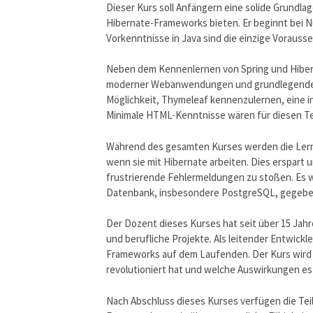
Dieser Kurs soll Anfängern eine solide Grundla
Hibernate-Frameworks bieten. Er beginnt bei Nu
Vorkenntnisse in Java sind die einzige Vorauss
Neben dem Kennenlernen von Spring und Hibern
moderner Webanwendungen und grundlegende Ar
Möglichkeit, Thymeleaf kennenzulernen, eine i
Minimale HTML-Kenntnisse wären für diesen Tei
Während des gesamten Kurses werden die Ler
wenn sie mit Hibernate arbeiten. Dies erspart u
frustrierende Fehlermeldungen zu stoßen. Es w
Datenbank, insbesondere PostgreSQL, gegebe
Der Dozent dieses Kurses hat seit über 15 Jah
und berufliche Projekte. Als leitender Entwickl
Frameworks auf dem Laufenden. Der Kurs wird 
revolutioniert hat und welche Auswirkungen es
Nach Abschluss dieses Kurses verfügen die Teil