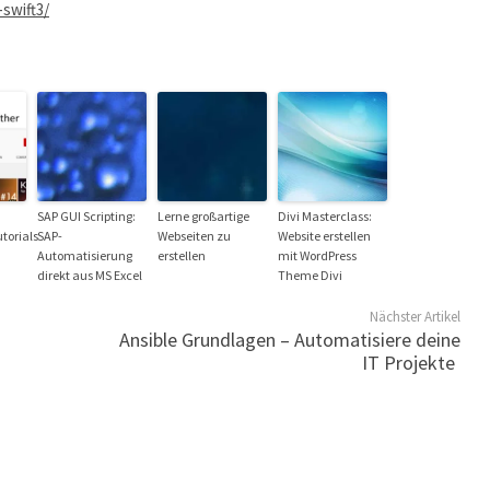
swift3/
SAP GUI Scripting:
Lerne großartige
Divi Masterclass:
torials
SAP-
Webseiten zu
Website erstellen
Automatisierung
erstellen
mit WordPress
direkt aus MS Excel
Theme Divi
Nächster Artikel
Ansible Grundlagen – Automatisiere deine
IT Projekte