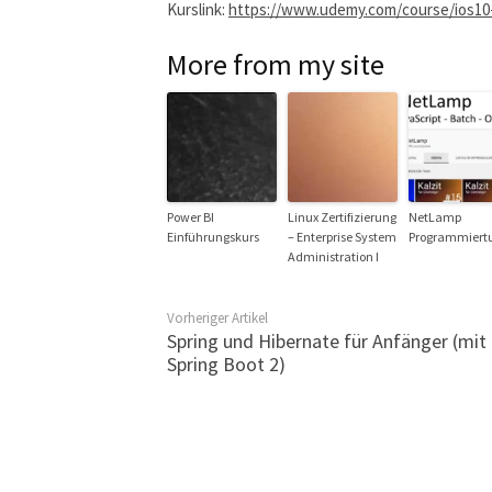
Kurslink:
https://www.udemy.com/course/ios10-
More from my site
Power BI
Linux Zertifizierung
NetLamp
Einführungskurs
– Enterprise System
Programmiertu
Administration I
Vorheriger Artikel
Spring und Hibernate für Anfänger (mit
Spring Boot 2)