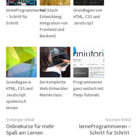
lerneProgrammieren
Full-Stack-
Grundlagen von
– Schritt für
Entwicklung:
HTML, CSS und
Schritt
Integration von
JavaScript
Frontend und
Backend
Grundlagen in
Die komplette
Programmieren
HTML, CSS und
Web-Entwickler
ganz einfach mit
JavaScript
Masterclass
Panju Tutorials
spielerisch
lernen
Vorheriger Artikel
Nächster Artikel
Onlinekurse für mehr
lerneProgrammieren –
Spaß am Lernen
Schritt für Schritt