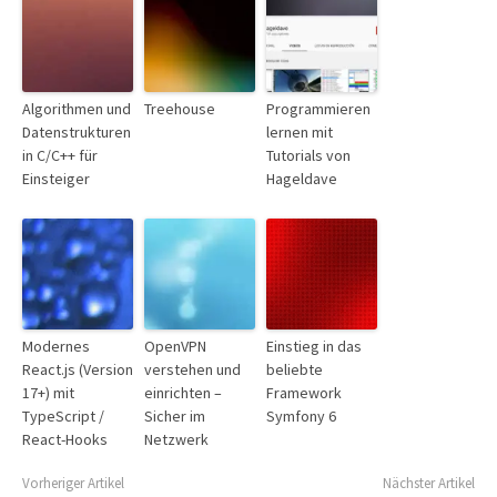
Algorithmen und
Treehouse
Programmieren
Datenstrukturen
lernen mit
in C/C++ für
Tutorials von
Einsteiger
Hageldave
Modernes
OpenVPN
Einstieg in das
React.js (Version
verstehen und
beliebte
17+) mit
einrichten –
Framework
TypeScript /
Sicher im
Symfony 6
React-Hooks
Netzwerk
Vorheriger Artikel
Nächster Artikel