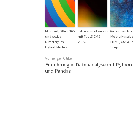
Microsoft Office 365
Extensionentwicklung
Webentwicklu
und Active
mit Typo3 CMS
Meisterkurs: L
Directory im
V8.7.x
HTML, CSS & J
Hybrid-Modus
Script
Vorheriger Artikel
Einführung in Datenanalyse mit Python
und Pandas