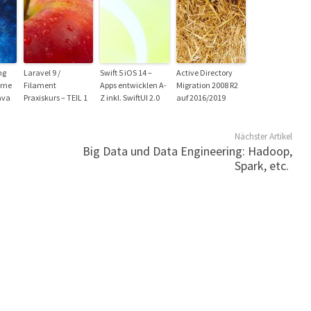
ng
Laravel 9 /
Swift 5 iOS 14 –
Active Directory
erne
Filament
Apps entwicklen A-
Migration 2008 R2
ava
Praxiskurs – TEIL 1
Z inkl. SwiftUI 2.0
auf 2016/2019
Nächster Artikel
Big Data und Data Engineering: Hadoop,
Spark, etc.