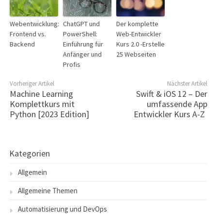
Webentwicklung:
ChatGPT und
Der komplette
Frontend vs.
PowerShell:
Web-Entwickler
Backend
Einführung für
Kurs 2.0 -Erstelle
Anfänger und
25 Webseiten
Profis
Vorheriger Artikel
Nächster Artikel
Machine Learning
Swift & iOS 12 – Der
Komplettkurs mit
umfassende App
Python [2023 Edition]
Entwickler Kurs A-Z
Kategorien
Allgemein
Allgemeine Themen
Automatisierung und DevOps