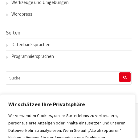
Werkzeuge und Umgebungen
Wordpress
Seiten
Datenbanksprachen
Programmiersprachen
SUCHEN
NACH:
Wir schätzen Ihre Privatsphäre
Wir verwenden Cookies, um Ihr Surferlebnis zu verbessern,
Startseite
personalisierte Anzeigen oder Inhalte einzusetzen und unseren
Datenverkehr zu analysieren. Wenn Sie auf „Alle akzeptieren"
Datenschutzerklärung
klicken, stimmen Sie der Anwendung von Cookies zu.