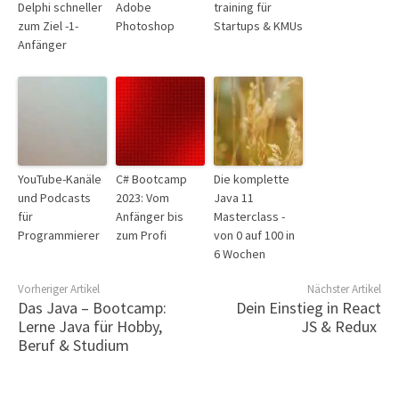
Delphi schneller
Adobe
training für
zum Ziel -1-
Photoshop
Startups & KMUs
Anfänger
YouTube-Kanäle
C# Bootcamp
Die komplette
und Podcasts
2023: Vom
Java 11
für
Anfänger bis
Masterclass -
Programmierer
zum Profi
von 0 auf 100 in
6 Wochen
Vorheriger Artikel
Nächster Artikel
Das Java – Bootcamp:
Dein Einstieg in React
Lerne Java für Hobby,
JS & Redux
Beruf & Studium