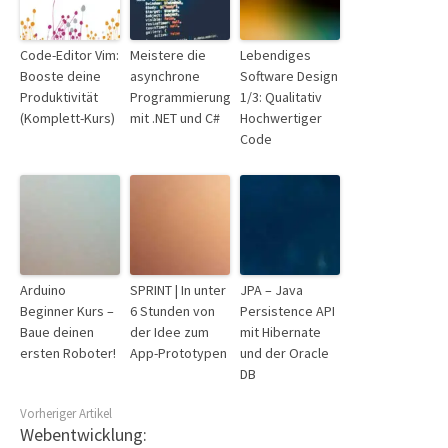
Code-Editor Vim:
Meistere die
Lebendiges
Booste deine
asynchrone
Software Design
Produktivität
Programmierung
1/3: Qualitativ
(Komplett-Kurs)
mit .NET und C#
Hochwertiger
Code
Arduino
SPRINT | In unter
JPA – Java
Beginner Kurs –
6 Stunden von
Persistence API
Baue deinen
der Idee zum
mit Hibernate
ersten Roboter!
App-Prototypen
und der Oracle
DB
Vorheriger Artikel
Webentwicklung: