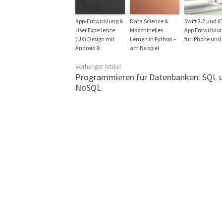
App-Entwicklung &
Data Science &
Swift 2.2 und i
User Experience
Maschinelles
App Entwicklu
(UX) Design mit
Lernen in Python –
für iPhone und
Android 8
am Beispiel
Vorheriger Artikel
Programmieren für Datenbanken: SQL 
NoSQL