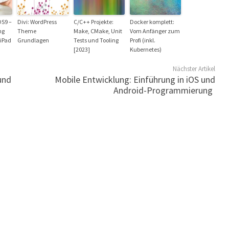
OS9 –
Divi: WordPress
C/C++ Projekte:
Docker komplett:
ng
Theme
Make, CMake, Unit
Vom Anfänger zum
 iPad
Grundlagen
Tests und Tooling
Profi (inkl.
[2023]
Kubernetes)
Nächster Artikel
und
Mobile Entwicklung: Einführung in iOS und
Android-Programmierung