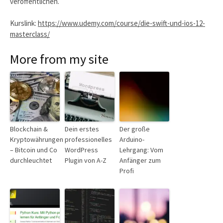
veröffentlichen.
Kurslink:
https://www.udemy.com/course/die-swift-und-ios-12-
masterclass/
More from my site
Blockchain &
Dein erstes
Der große
Kryptowährungen
professionelles
Arduino-
– Bitcoin und Co
WordPress
Lehrgang: Vom
durchleuchtet
Plugin von A-Z
Anfänger zum
Profi