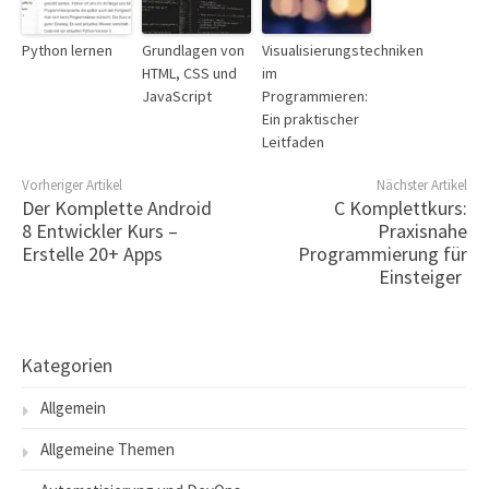
Python lernen
Grundlagen von
Visualisierungstechniken
HTML, CSS und
im
JavaScript
Programmieren:
Ein praktischer
Leitfaden
Vorheriger Artikel
Nächster Artikel
Der Komplette Android
C Komplettkurs:
8 Entwickler Kurs –
Praxisnahe
Erstelle 20+ Apps
Programmierung für
Einsteiger
Kategorien
Allgemein
Allgemeine Themen