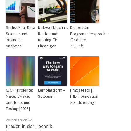
Statistik für Data
Netzwerktechnik:
Die besten
Science und
Router und
Programmiersprachen
Business
Routing für
für deine
Analytics
Einsteiger
Zukunft
C/C++ Projekte:
Lernplattform –
Praxistests |
Make, CMake,
Sololearn
ITIL4 Foundation
Unit Tests und
Zertifizierung
Tooling [2023]
Vorheriger Artikel
Frauen in der Technik: