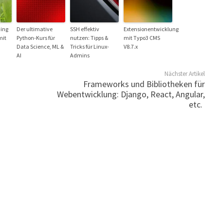
ing
Der ultimative
SSH effektiv
Extensionentwicklung
mit
Python-Kurs für
nutzen: Tipps &
mit Typo3 CMS
Data Science, ML &
Tricks für Linux-
V8.7.x
AI
Admins
Nächster Artikel
Frameworks und Bibliotheken für
Webentwicklung: Django, React, Angular,
etc.