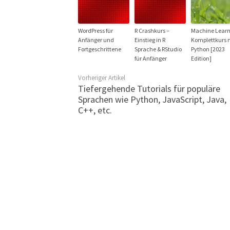
WordPress für
R Crashkurs –
Machine Learn
Anfänger und
Einstieg in R
Komplettkurs 
Fortgeschrittene
Sprache & RStudio
Python [2023
für Anfänger
Edition]
Vorheriger Artikel
Tiefergehende Tutorials für populäre
Sprachen wie Python, JavaScript, Java,
C++, etc.